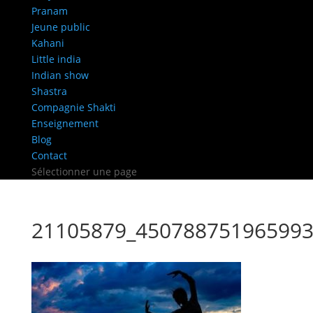
Pranam
Jeune public
Kahani
Little india
Indian show
Shastra
Compagnie Shakti
Enseignement
Blog
Contact
Sélectionner une page
21105879_450788751965993