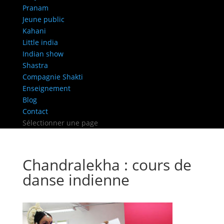
Pranam
Jeune public
Kahani
Little india
Indian show
Shastra
Compagnie Shakti
Enseignement
Blog
Contact
Sélectionner une page
Chandralekha : cours de
danse indienne