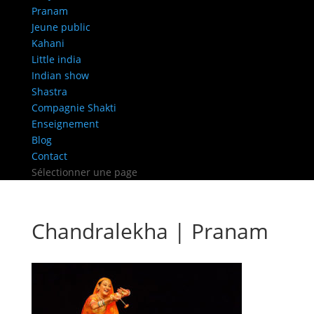
Pranam
Jeune public
Kahani
Little india
Indian show
Shastra
Compagnie Shakti
Enseignement
Blog
Contact
Sélectionner une page
Chandralekha | Pranam