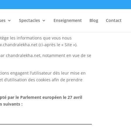
ses
Spectacles
Enseignement
Blog
Contact
rotège les informations que vous nous
w.chandralekha.net (ci-après le « Site »).
t par chandralekha.net, notamment en vue de se
tions engagent l’utilisateur dès leur mise en
et d’utilisation des cookies afin de prendre
té par le Parlement européen le 27 avril
 suivants :