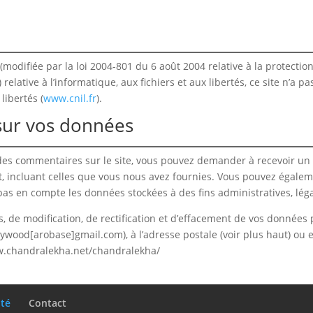
(modifiée par la loi 2004-801 du 6 août 2004 relative à la protecti
lative à l’informatique, aux fichiers et aux libertés, ce site n’a pas
libertés (
www.cnil.fr
).
 sur vos données
 des commentaires sur le site, vous pouvez demander à recevoir un 
t, incluant celles que vous nous avez fournies. Vous pouvez égal
as en compte les données stockées à des fins administratives, léga
, de modification, de rectification et d’effacement de vos données
lywood[arobase]gmail.com
), à l’adresse postale (voir plus haut) ou
/www.chandralekha.net/chandralekha/
ité
Contact