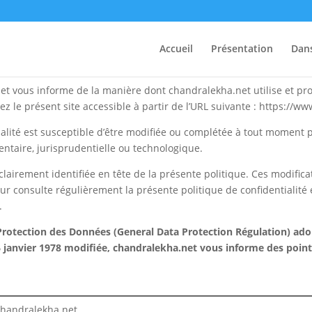
alité
Accueil
Présentation
Dan
it et vous informe de la manière dont chandralekha.net utilise et p
ez le présent site accessible à partir de l’URL suivante : https://ww
ntialité est susceptible d’être modifiée ou complétée à tout momen
entaire, jurisprudentielle ou technologique.
 clairement identifiée en tête de la présente politique. Ces modifica
eur consulte régulièrement la présente politique de confidentialité 
.
otection des Données (General Data Protection Régulation) adop
6 janvier 1978 modifiée,
chandralekha.net
vous informe des points
.chandralekha.net