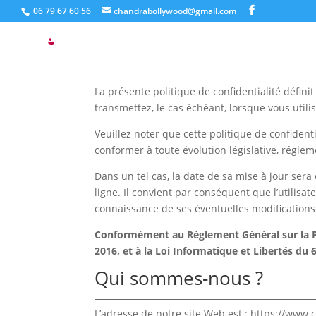
06 79 67 60 56
chandrabollywood@gmail.com
Politique de confidenti
La présente politique de confidentialité défin
transmettez, le cas échéant, lorsque vous utilis
Veuillez noter que cette politique de confide
conformer à toute évolution législative, réglem
Dans un tel cas, la date de sa mise à jour sera
ligne. Il convient par conséquent que l’utilisat
connaissance de ses éventuelles modifications
Conformément au Règlement Général sur la Pr
2016, et à la Loi Informatique et Libertés du 
Qui sommes-nous ?
L’adresse de notre site Web est : https://www