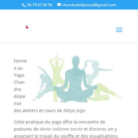
06 79 67 60 56
chandrabollywood@gmail.com
Le Yoga
par
Chandralekha
|
30 Nov 2017
|
0 commentaires
Formé
e au
Yoga,
Chan
dra
dispe
nse
des ateliers et cours de
Nâtya yoga
Cette pratique du yoga offre la rencontre de
postures de
danse indienne sacrée
et d
‘
asanas
, en y
associant le travail du souffle et des visualisations.