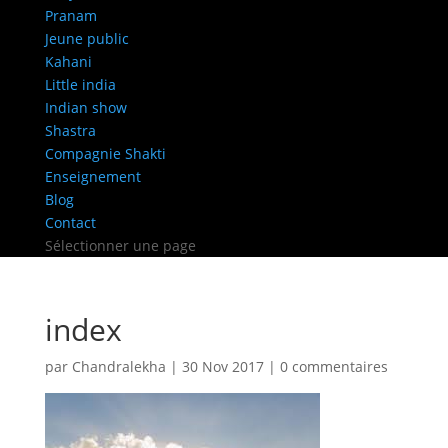
Pranam
Jeune public
Kahani
Little india
Indian show
Shastra
Compagnie Shakti
Enseignement
Blog
Contact
Sélectionner une page
index
par
Chandralekha
|
30 Nov 2017
|
0 commentaires